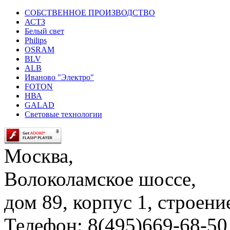
СОБСТВЕННОЕ ПРОИЗВОДСТВО
АСТЗ
Белый свет
Philips
OSRAM
BLV
ALB
Иваново "Электро"
FOTON
НВА
GALAD
Световые технологии
Москва,
Волоколамское шоссе,
дом 89, корпус 1, строени
Телефон: 8(495)669-68-50