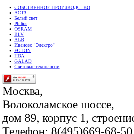
СОБСТВЕННОЕ ПРОИЗВОДСТВО
АСТЗ
Белый свет
Philips
OSRAM
BLV
ALB
Иваново "Электро"
FOTON
НВА
GALAD
Световые технологии
Москва,
Волоколамское шоссе,
дом 89, корпус 1, строени
Телефон: 8(495)669-68-50