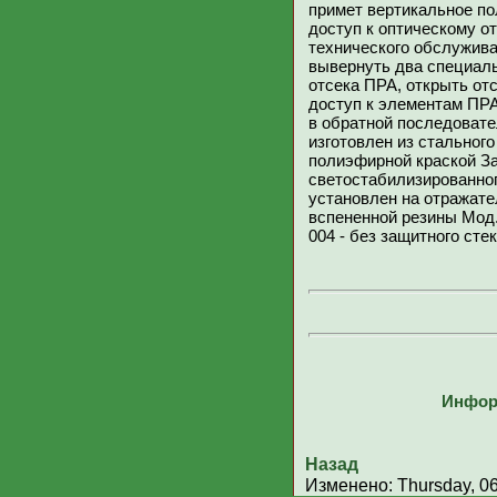
примет вертикальное по
доступ к оптическому о
технического обслужив
вывернуть два специал
отсека ПРА, открыть от
доступ к элементам ПРА
в обратной последовате
изготовлен из стальног
полиэфирной краской За
светостабилизированно
установлен на отражат
вспененной резины Мод.
004 - без защитного сте
Инфор
Назад
Изменено: Thursday, 06