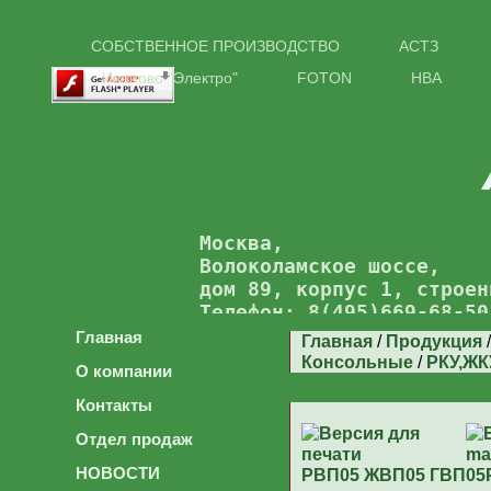
СОБСТВЕННОЕ ПРОИЗВОДСТВО
АСТЗ
Иваново "Электро"
FOTON
НВА
Москва,
Волоколамское шоссе,
дом 89, корпус 1, строен
Телефон: 8(495)669-68-50
Главная
Главная
/
Продукция
Консольные
/
РКУ,ЖК
О компании
Контакты
Отдел продаж
НОВОСТИ
РВП05 ЖВП05 ГВП05