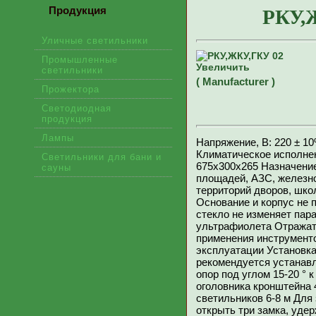
Продукция
РКУ,
Уличные светильники
Промышленные
Увеличить
светильники
( Manufacturer )
Прожектора
Светодиодная
продукция
Лампы
Напряжение, В: 220 ± 10
Климатическое исполнен
Светильники для бани и
675х300х265 Назначение
сауны
площадей, АЗС, железн
территорий дворов, шко
Основание и корпус не 
стекло не изменяет пар
ультрафиолета Отражат
применения инструменто
эксплуатации Установк
рекомендуется устанавл
опор под углом 15-20 ° 
оголовника кронштейна 
светильников 6-8 м Дл
открыть три замка, уде