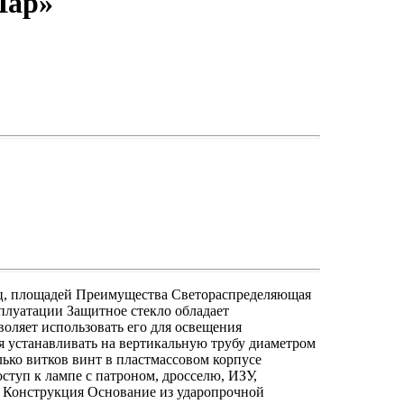
Шар»
иц, площадей Преимущества Светораспределяющая
сплуатации Защитное стекло обладает
оляет использовать его для освещения
я устанавливать на вертикальную трубу диаметром
ько витков винт в пластмассовом корпусе
ступ к лампе с патроном, дросселю, ИЗУ,
и Конструкция Основание из ударопрочной