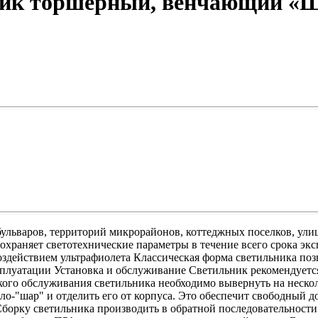
ик торшерный, венчающий «
бульваров, территорий микрорайонов, коттеджных поселков, ул
охраняет светотехнические параметры в течение всего срока эк
здействием ультрафиолета Классическая форма светильника позв
сплуатации Установка и обслуживание Светильник рекомендуетс
ского обслуживания светильника необходимо вывернуть на нескол
ло-"шар" и отделить его от корпуса. Это обеспечит свободный до
борку светильника производить в обратной последовательност