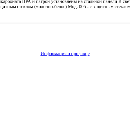
икарбоната ПРА и патрон установлены на стальной панели В св
ащитным стеклом (молочно-белое) Мод. 005 - с защитным стеклом
Информация о продавце