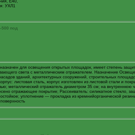
ия, Е40,
я: УХЛ1
назначен для освещения открытых площадок, имеет степень защит
вающего света с металлическим отражателем. Назначение Освещ
асадов зданий, архитектурных сооружений, строительных площадо
орпус: листовая сталь, корпус изготовлен из листовой стали и покр
ью; металлический отражатель диаметром 35 см; на внутреннюю ч
есено отражающее покрытие; Рассеиватель: силикатное стекло, за
мостойкое; уплотнение — прокладка из кремнийорганической резин
 поверхность