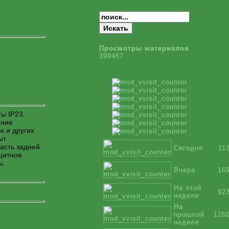
Просмотры материалов
:
399467
ы IP23.
ение
к и других
ыт
асть задней
Сегодня
11
щитное
ы.
Вчера
16
На этой
92
неделе
На
прошлой
126
неделе