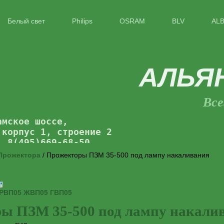
Белый свет
Philips
OSRAM
BLV
AL
АЛЬЯ
Все
амское шоссе,
 корпус 1, строение 2
: 8(495)669-68-50
Прожектора
/ Прожекторы ПЗМ 35-500 под лампу накаливания
РВП05 ЖВП05 ГВП05
ы ПЗМ 35-500 под лампу накали