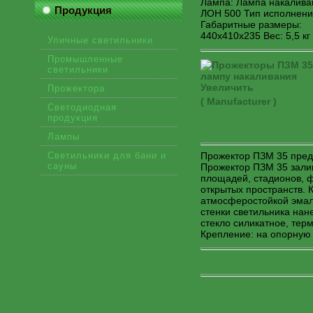
Лампа: Лампа накаливан
Продукция
ЛОН 500 Тип исполнени
Габаритные размеры:
440х410х235 Вес: 5,5 кг
Уличные светильники
Промышленные
светильники
Увеличить
Прожектора
( Manufacturer )
Светодиодная
продукция
Лампы
Светильники для бани и
Прожектор ПЗМ 35 пред
сауны
Прожектор ПЗМ 35 зали
площадей, стадионов, ф
открытых пространств. К
атмосферостойкой эмал
стенки светильника нан
стекло силикатное, тер
Крепление: на опорную