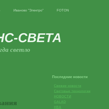
B
Иваново "Электро"
FOTON
НС-СВЕТА
гда светло
Последние новости
Свежие новости
Световые технологии
НОВОСТИ
вания
GALAD
НВА