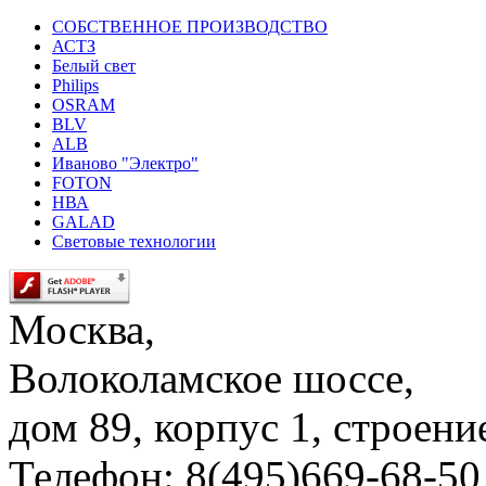
СОБСТВЕННОЕ ПРОИЗВОДСТВО
АСТЗ
Белый свет
Philips
OSRAM
BLV
ALB
Иваново "Электро"
FOTON
НВА
GALAD
Световые технологии
Москва,
Волоколамское шоссе,
дом 89, корпус 1, строени
Телефон: 8(495)669-68-50