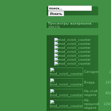
Просмотры материалов
:
399376
Сегодня
Вчера
15
На этой
80
неделе
На
прошлой
126
неделе