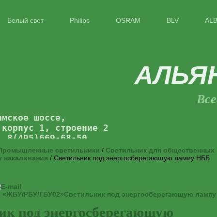
Белый свет
Philips
OSRAM
BLV
AL
АЛЬЯ
Все
амское шоссе,
 корпус 1, строение 2
: 8(495)669-68-50
Промышленные светильники
/
Светильник для общественных
у накаливания
/ Светильник под энергосберегающую ламиу НББ
й «ЖБУ/РБУ/ГБУ02»
Светильник под энергосберегающую лампу
ик под энергосберегающую