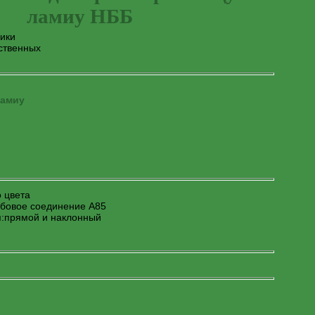
ламиу НББ
ики
ственных
о цвета
ьбовое соединение А85
я:прямой и наклонный